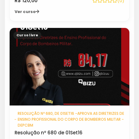
R$ 120,00
(0)
Ver curso
Curso livre
RESOLUÇÃO Nº 680, DE 01SET16 -APROVA AS DIRETRIZES DE
ENSINO PROFISSIONAL DO CORPO DE BOMBEIROS MILITAR -
DEPCBM
Resolução nº 680 de 01Set16