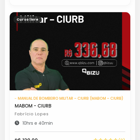
Curso livre
MANUAL DE BOMBEIRO MILITAR – CIURB (MABOM – CIURB)
MABOM - CIURB
Fabrício Lopes
10hrs e 40min