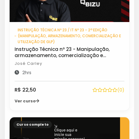
INSTRUÇÃO TÉCNICA Nº 23 / IT Nº 23 - 2ª EDIÇÃO
(MANIPULAÇÃO, ARMAZENAMENTO, COMERCIALIZAÇÃO E
UTILIZAÇÃO DE GLP)
Instrução Técnica nº 23 - Manipulação,
armazenamento, comercialização e
utilização de GLP
José Carley
2hrs
R$ 22,50
(0)
Ver curso
Curso completo