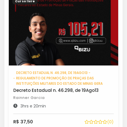
Curso livre
DECRETO ESTADUAL N. 46.298, DE 19AGO13 -
REGULAMENTO DE PROMOÇÃO DE PRAÇAS DAS
INSTITUIÇÕES MILITARES DO ESTADO DE MINAS GERA
Decreto Estadual n. 46.298, de 19Ago13
Rainner Garcia
3hrs e 20min
R$ 37,50
(0)