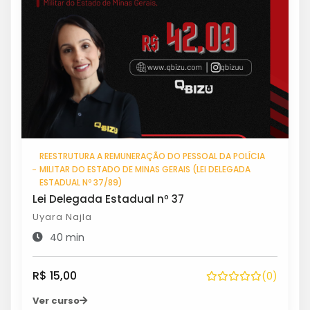
REESTRUTURA A REMUNERAÇÃO DO PESSOAL DA POLÍCIA
MILITAR DO ESTADO DE MINAS GERAIS (LEI DELEGADA
ESTADUAL Nº 37/89)
Lei Delegada Estadual nº 37
Uyara Najla
40 min
R$ 15,00
(0)
Ver curso