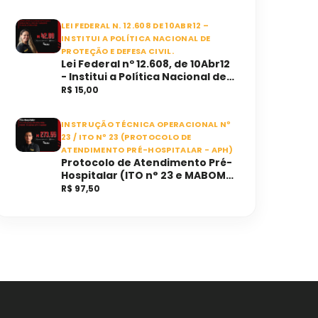
LEI FEDERAL N. 12.608 DE 10ABR12 –
INSTITUI A POLÍTICA NACIONAL DE
PROTEÇÃO E DEFESA CIVIL.
Lei Federal nº 12.608, de 10Abr12
- Institui a Política Nacional de
Proteção e Defesa Civil e o
R$ 15,00
Sistema Nacional de Proteção
e Defesa Civil.
INSTRUÇÃO TÉCNICA OPERACIONAL Nº
23 / ITO Nº 23 (PROTOCOLO DE
ATENDIMENTO PRÉ-HOSPITALAR - APH)
Protocolo de Atendimento Pré-
Hospitalar (ITO n° 23 e MABOM -
APH)
R$ 97,50