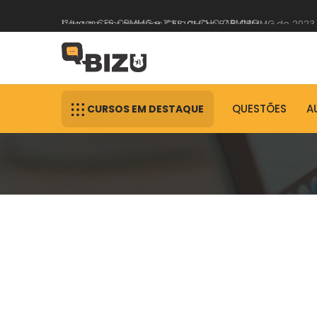
Líder em aprovações CFS, CHO e EAP CBMMG de 2023
1º lugar CFS CBMMG e 1º lugar CHO CBMMG
QUESTÕES
A
CURSOS EM DESTAQUE