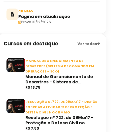
CBMMG
Página em atualização
Prova 31/12/2026
Cursos em destaque
Ver todos
MANUAL DE GERENCIAMENTO DE
DESASTRES (SISTEMA DE COMANDO EM
OPERAÇÕES - SCO)
Manual de Gerenciamento de
Desastres - Sistema de
Comando em Operações (SCO)
R$ 18,75
RESOLUÇÃO N. 722, DE 09MAI17 - DISPÕE
SOBRE AS ATIVIDADES DE PROTEÇÃO E
DEFESA CIVIL NO CBMMG
Resolução nº 722, de 09Mai17 -
Proteção e Defesa Civil no
CBMMG.
R$ 7,50