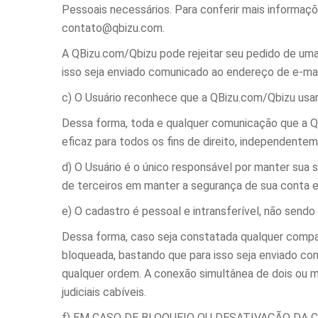
Pessoais necessários. Para conferir mais informaç
contato@qbizu.com.
A QBizu.com/Qbizu pode rejeitar seu pedido de uma
isso seja enviado comunicado ao endereço de e-mail
c) O Usuário reconhece que a QBizu.com/Qbizu usa
Dessa forma, toda e qualquer comunicação que a QB
eficaz para todos os fins de direito, independente
d) O Usuário é o único responsável por manter sua 
de terceiros em manter a segurança de sua conta e
e) O cadastro é pessoal e intransferível, não send
Dessa forma, caso seja constatada qualquer compa
bloqueada, bastando que para isso seja enviado co
qualquer ordem. A conexão simultânea de dois ou ma
judiciais cabíveis.
f) EM CASO DE BLOQUEIO OU DESATIVAÇÃO DA 