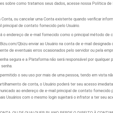
ões sobre como tratamos seus dados, acesse nossa Política de 
 Conta, ou cancelar uma Conta existente quando verificar inform
 principal de contato fornecido pelo Usuário.
rá o endereço de e-mail fornecido como o principal método de 
izu.com/Qbizu enviar ao Usuário na conta de e-mail designada 
mente de eventuais erros ocasionados pelo servidor ou pela empr
senha segura e a Plataforma não será responsável por qualquer 
 senha.
o permitido o seu uso por mais de uma pessoa, tendo em vista nã
rtilhamento de conta, o Usuário poderá ter seu acesso imedia
municado ao endereço de e-mail principal de contato fornecido 
is Usuários com o mesmo login sujeitará o infrator a ter seu a
CONTA, OU DE QUALQUER PLANO PERDE O DIREITO À CONT