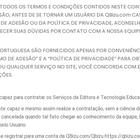
R TODOS OS TERMOS E CONDIÇÕES CONTIDOS NESTE CONT
ESÃO, ANTES DE SE TORNAR UM USUÁRIO DA QBizu.com 
 DE ADESÃO OU DA POLÍTICA DE PRIVACIDADE, ACONSE
RECER SUAS DÚVIDAS POR CONTATO COM A NOSSA EQUIP
ORTUGUESA SÃO FORNECIDOS APENAS POR CONVENIÊNCIA
ERMO DE ADESÃO” E A “POLÍTICA DE PRIVACIDADE” PARA 
 OU QUALQUER SERVIÇO NO SITE, VOCÊ CONCORDA COM E
ÇÕES.
capaz para contratar os Serviços da Editora e Tecnologia Educa
nte capaz e mesmo assim realize a contratação, sem a ciência d
a cancelada quando tal fato chegar ao conhecimento da equipe,
pelo Usuário.
 se registrar para uma conta da QBizu.com/Qbizu https://qbizu.c