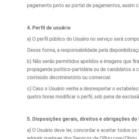
pagamento junto ao portal de pagamentos, assim co
4. Perfil de usuário
a) O perfil público do Usuário no serviço será com
Dessa forma, a responsabilidade pela disponibiliza
b) Não serão permitidos apelidos e imagens que f
propaganda político-partidária ou de candidatos a 
conteúdo discriminatório ou comercial.
c) Caso o Usuário venha a desrespeitar o estabeleci
quatro horas modificar o perfil, sob pena de exclusã
5. Disposições gerais, direitos e obrigações do
a) O Usuário deve ler, concordar e aceitar todos 
adquirir qualquer dos Serviços da QBizu.com/Qbizu.