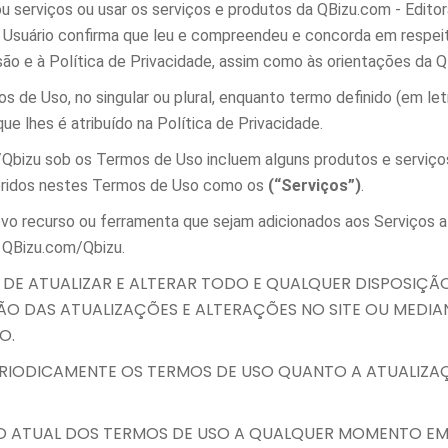
 e/ou serviços ou usar os serviços e produtos da QBizu.com - Edi
 Usuário confirma que leu e compreendeu e concorda em respeita
ão e à Política de Privacidade, assim como às orientações da Q
de Uso, no singular ou plural, enquanto termo definido (em letr
ue lhes é atribuído na Política de Privacidade.
Qbizu sob os Termos de Uso incluem alguns produtos e serviços 
feridos nestes Termos de Uso como os
(“Serviços”)
.
ovo recurso ou ferramenta que sejam adicionados aos Serviços 
 QBizu.com/Qbizu.
O DE ATUALIZAR E ALTERAR TODO E QUALQUER DISPOSIÇÃ
ÃO DAS ATUALIZAÇÕES E ALTERAÇÕES NO SITE OU MED
O.
PERIODICAMENTE OS TERMOS DE USO QUANTO A ATUALIZ
SÃO ATUAL DOS TERMOS DE USO A QUALQUER MOMENTO 