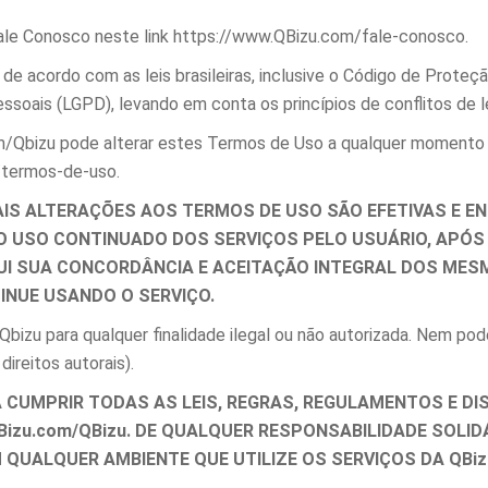
Fale Conosco neste link https://www.QBizu.com/fale-conosco.
de acordo com as leis brasileiras, inclusive o Código de Proteç
oais (LGPD), levando em conta os princípios de conflitos de le
m/Qbizu pode alterar estes Termos de Uso a qualquer momento p
/termos-de-uso.
IS ALTERAÇÕES AOS TERMOS DE USO SÃO EFETIVAS E EN
 E O USO CONTINUADO DOS SERVIÇOS PELO USUÁRIO, AP
TUI SUA CONCORDÂNCIA E ACEITAÇÃO INTEGRAL DOS ME
INUE USANDO O SERVIÇO.
bizu para qualquer finalidade ilegal ou não autorizada. Nem pode
direitos autorais).
CUMPRIR TODAS AS LEIS, REGRAS, REGULAMENTOS E DISP
QBizu.com/QBizu. DE QUALQUER RESPONSABILIDADE SOLID
QUALQUER AMBIENTE QUE UTILIZE OS SERVIÇOS DA QBiz