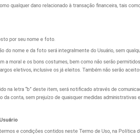
mo qualquer dano relacionado à transação financeira, tais com
posto por seu nome e foto.
ção do nome e da foto será integralmente do Usuário, sem qualq
iram a moral e os bons costumes, bem como não serão permitido
cargos eletivos, inclusive os já eleitos. Também não serão ace
do na letra “b” deste item, será notificado através de comunica
o da conta, sem prejuízo de quaisquer medidas administrativas e 
 Usuário
os termos e condições contidos neste Termo de Uso, na Política