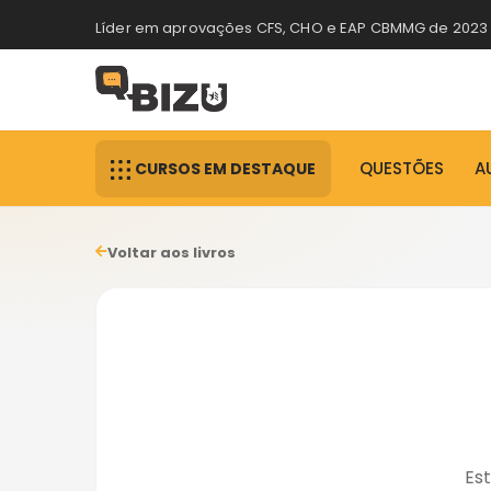
Líder em aprovações CFS, CHO e EAP CBMMG de 2023
1º lugar CFS CBMMG e 1º lugar CHO CBMMG
QUESTÕES
A
CURSOS EM DESTAQUE
Voltar aos livros
Est