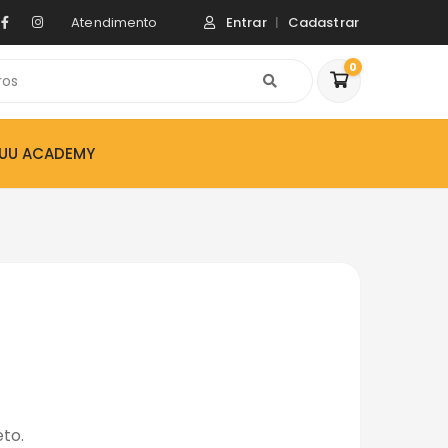
Atendimento
Entrar
Cadastrar
0
ZUU ACADEMY
eto.