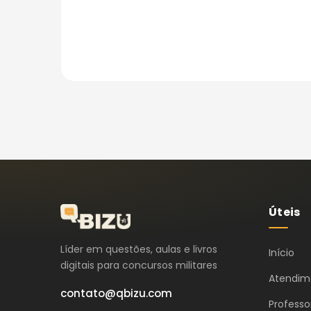
Úteis
Líder em questões, aulas e livros
Início
digitais para concursos militares
Atendim
contato@qbizu.com
Professo