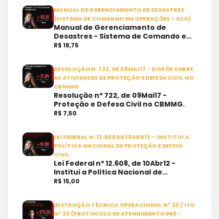
MANUAL DE GERENCIAMENTO DE DESASTRES
(SISTEMA DE COMANDO EM OPERAÇÕES - SCO)
Manual de Gerenciamento de
Desastres - Sistema de Comando em
Operações (SCO)
R$ 18,75
RESOLUÇÃO N. 722, DE 09MAI17 - DISPÕE SOBRE
AS ATIVIDADES DE PROTEÇÃO E DEFESA CIVIL NO
CBMMG
Resolução nº 722, de 09Mai17 -
Proteção e Defesa Civil no CBMMG.
R$ 7,50
LEI FEDERAL N. 12.608 DE 10ABR12 – INSTITUI A
POLÍTICA NACIONAL DE PROTEÇÃO E DEFESA
CIVIL.
Lei Federal nº 12.608, de 10Abr12 -
Institui a Política Nacional de
Proteção e Defesa Civil e o Sistema
R$ 15,00
Nacional de Proteção e Defesa Civil.
INSTRUÇÃO TÉCNICA OPERACIONAL Nº 23 / ITO
Nº 23 (PROTOCOLO DE ATENDIMENTO PRÉ-